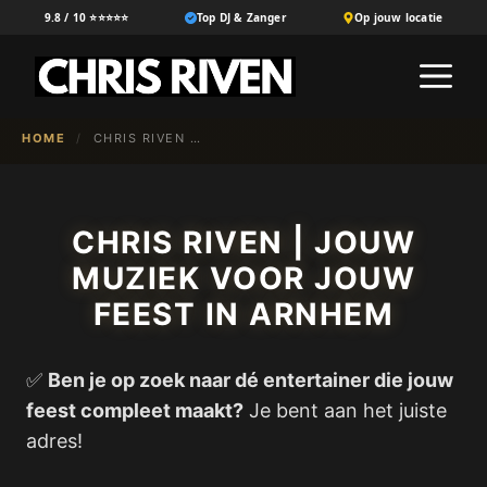
Ga
9.8 / 10 ⭐⭐⭐⭐⭐
Top DJ & Zanger
Op jouw locatie
naar
M
de
inhoud
HOME
/
CHRIS RIVEN | JOUW MUZIEK VOOR JOUW FEEST IN ARNHEM
CHRIS RIVEN | JOUW
MUZIEK VOOR JOUW
FEEST IN ARNHEM
✅
Ben je op zoek naar dé entertainer die jouw
feest compleet maakt?
Je bent aan het juiste
adres!