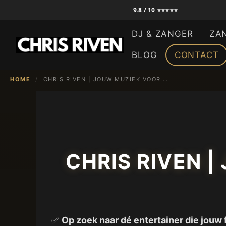
Ga
9.8 / 10 ⭐⭐⭐⭐⭐
naar
DJ & ZANGER
ZA
de
inhoud
BLOG
CONTACT
HOME
/
CHRIS RIVEN | JOUW MUZIEK VOOR JOUW FEEST IN ROOSENDAAL
CHRIS RIVEN 
✅
Op zoek naar dé entertainer die jouw