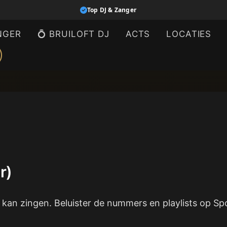
Top DJ & Zanger
NGER
💍 BRUILOFT DJ
ACTS
LOCATIES
r)
e kan zingen. Beluister de nummers en playlists op Spo