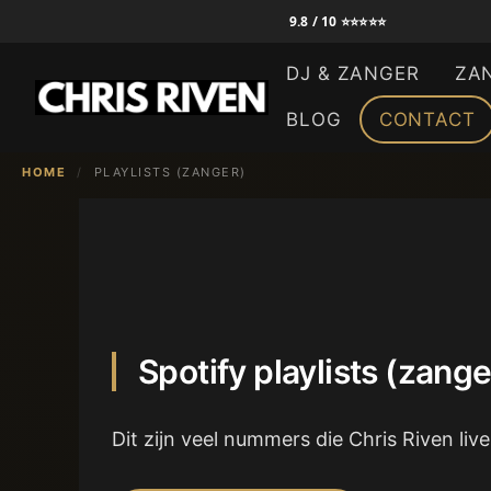
Ga
9.8 / 10 ⭐⭐⭐⭐⭐
naar
DJ & ZANGER
ZA
de
inhoud
BLOG
CONTACT
HOME
/
PLAYLISTS (ZANGER)
Spotify playlists (zange
Dit zijn veel nummers die Chris Riven liv