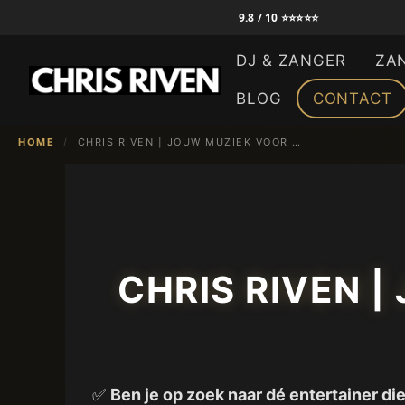
Ga
9.8 / 10 ⭐⭐⭐⭐⭐
naar
DJ & ZANGER
ZA
de
inhoud
BLOG
CONTACT
HOME
/
CHRIS RIVEN | JOUW MUZIEK VOOR JOUW FEEST IN ROTTERDAM
CHRIS RIVEN 
✅
Ben je op zoek naar dé entertainer d