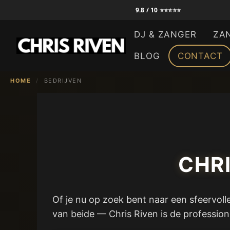
Ga
9.8 / 10 ⭐⭐⭐⭐⭐
naar
DJ & ZANGER
ZA
de
inhoud
BLOG
CONTACT
HOME
/
BEDRIJVEN
CHRI
Of je nu op zoek bent naar een sfeervoll
van beide — Chris Riven is de profession