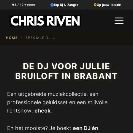
Ga
9.8 / 10 ⭐⭐⭐⭐⭐
Top DJ & Zanger
Op jouw locatie
naar
M
de
inhoud
HOME
/
SPECIALE DJ VOOR EEN BRUILOFT IN BRABANT
DE DJ VOOR JULLIE
BRUILOFT IN BRABANT
Een uitgebreide muziekcollectie, een
professionele geluidsset en een stijlvolle
lichtshow:
check
.
En het mooiste? Je boekt
een DJ én