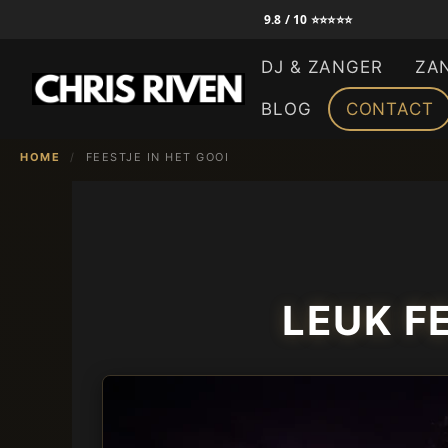
Ga
9.8 / 10 ⭐⭐⭐⭐⭐
naar
DJ & ZANGER
ZA
de
inhoud
BLOG
CONTACT
HOME
/
FEESTJE IN HET GOOI
LEUK F