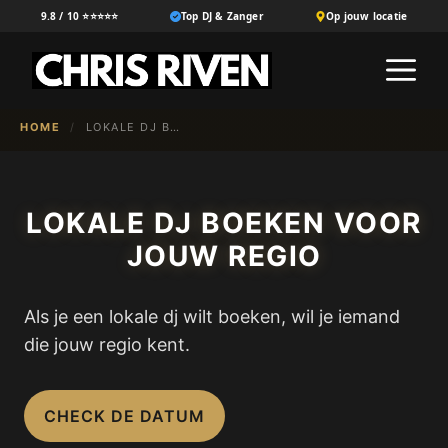
Ga
9.8 / 10 ⭐⭐⭐⭐⭐
Top DJ & Zanger
Op jouw locatie
naar
M
de
inhoud
HOME
/
LOKALE DJ BOEKEN IN JOUW REGIO
LOKALE DJ BOEKEN VOOR
JOUW REGIO
Als je een lokale dj wilt boeken, wil je iemand
die jouw regio kent.
CHECK DE DATUM