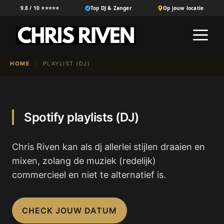
Ga
9.8 / 10 ⭐⭐⭐⭐⭐
Top DJ & Zanger
Op jouw locatie
naar
M
de
inhoud
HOME
/
PLAYLIST (DJ)
Spotify playlists (DJ)
Chris Riven kan als dj allerlei stijlen draaien en
mixen, zolang de muziek (redelijk)
commercieel en niet te alternatief is.
CHECK JOUW DATUM