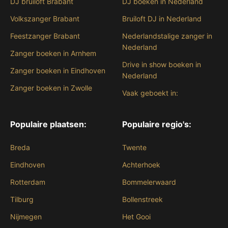
DJ bruiloft Brabant
DJ boeken in Nederland
Volkszanger Brabant
Bruiloft DJ in Nederland
Feestzanger Brabant
Nederlandstalige zanger in
Nederland
Zanger boeken in Arnhem
Drive in show boeken in
Zanger boeken in Eindhoven
Nederland
Zanger boeken in Zwolle
Vaak geboekt in:
Populaire plaatsen:
Populaire regio's:
Breda
Twente
Eindhoven
Achterhoek
Rotterdam
Bommelerwaard
Tilburg
Bollenstreek
Nijmegen
Het Gooi