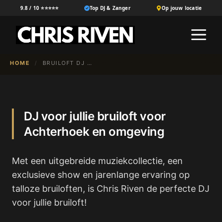
Ga
9.8 / 10 ⭐⭐⭐⭐⭐
Top DJ & Zanger
Op jouw locatie
naar
M
de
inhoud
HOME
/
BRUILOFT DJ BOEKEN IN ACHTERHOEK
DJ voor jullie bruiloft voor
Achterhoek en omgeving
Met een uitgebreide muziekcollectie, een
exclusieve show en jarenlange ervaring op
talloze bruiloften, is Chris Riven de perfecte DJ
voor jullie bruiloft!