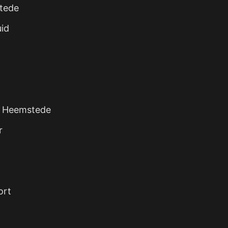
tede
id
, Heemstede
r
ort