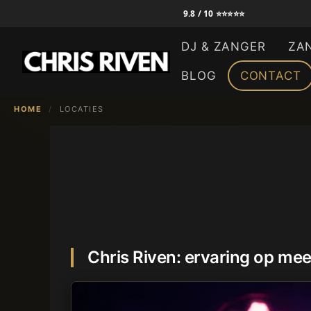
Ga
9.8 / 10 ⭐⭐⭐⭐⭐
naar
DJ & ZANGER
ZA
de
inhoud
BLOG
CONTACT
HOME
/
LOCATIES
Chris Riven: ervaring op mee