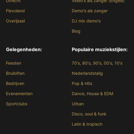
Utrecht
Video's als zanger (Engels)
Flevoland
Demo's als zanger
Overijssel
DJ mix demo's
Blog
Gelegenheden:
Populaire muziekstijlen:
Feesten
70's, 80's, 90's, 00's, 10's
Bruiloften
Nederlandstalig
Bedrijven
Pop & Hits
Evenementen
Dance, House & EDM
Sportclubs
Urban
Disco, soul & funk
Latin & tropisch