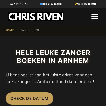
Ga
9.8 / 10 ⭐⭐⭐⭐⭐
Top DJ & Zanger
Op jouw locatie
naar
M
de
inhoud
HOME
/
ZANGER BOEKEN IN ARNHEM
HELE LEUKE ZANGER
BOEKEN IN ARNHEM
U bent beslist aan het juiste adres voor een
leuke zanger in Arnhem. Goed dat u er bent!
CHECK DE DATUM