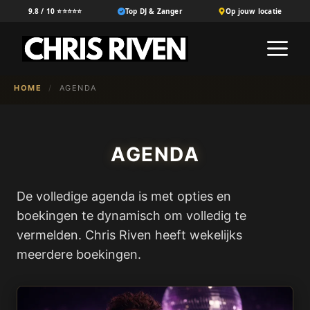
Ga
9.8 / 10 ⭐⭐⭐⭐⭐
Top DJ & Zanger
Op jouw locatie
naar
M
de
inhoud
HOME
/
AGENDA
AGENDA
De volledige agenda is met opties en
boekingen te dynamisch om volledig te
vermelden. Chris Riven heeft wekelijks
meerdere boekingen.