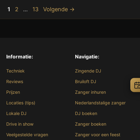
Pagina
Pagina
Pagina
1
2
…
13
Volgende
→
Informatie:
Navigatie:
Techniek
Zingende DJ
Reviews
Bruiloft DJ
Prijzen
Zanger inhuren
Locaties (tips)
Nederlandstalige zanger
Lokale DJ
DJ boeken
Drive in show
Zanger boeken
Veelgestelde vragen
Zanger voor een feest