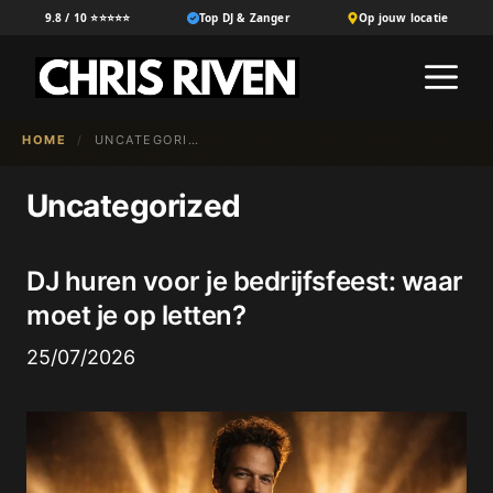
Ga
9.8 / 10 ⭐⭐⭐⭐⭐
Top DJ & Zanger
Op jouw locatie
naar
M
de
inhoud
HOME
/
UNCATEGORIZED
Uncategorized
DJ huren voor je bedrijfsfeest: waar
moet je op letten?
25/07/2026