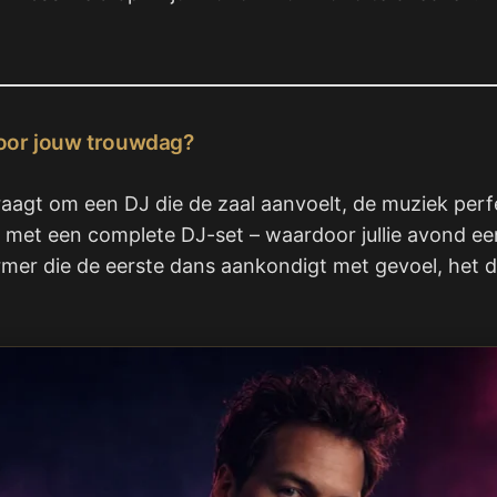
voor jouw trouwdag?
raagt om een DJ die de zaal aanvoelt, de muziek perfe
g met een complete DJ-set – waardoor jullie avond ee
er die de eerste dans aankondigt met gevoel, het din