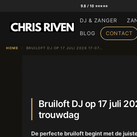
Ga
9.8 / 10 ⭐⭐⭐⭐⭐
naar
DJ & ZANGER
ZA
de
inhoud
BLOG
CONTACT
HOME
/
BRUILOFT DJ OP 17 JULI 2026 17-07-2026 | CHRIS RIVEN – ZINGENDE DJ VOOR JOUW TROUWDAG
Bruiloft DJ op 17 juli 
trouwdag
De perfecte bruiloft begint met de juis