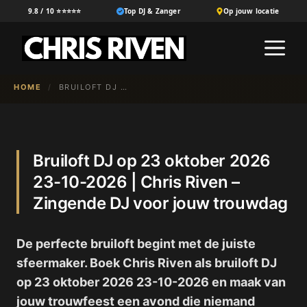
Ga
9.8 / 10 ⭐⭐⭐⭐⭐
Top DJ & Zanger
Op jouw locatie
naar
M
de
inhoud
HOME
/
BRUILOFT DJ OP 23 OKTOBER 2026 23-10-2026 | CHRIS RIVEN – ZINGENDE DJ VOOR JOUW TROUWDAG
Bruiloft DJ op 23 oktober 2026
23-10-2026 | Chris Riven –
Zingende DJ voor jouw trouwdag
De perfecte bruiloft begint met de juiste
sfeermaker. Boek Chris Riven als bruiloft DJ
op 23 oktober 2026 23-10-2026 en maak van
jouw trouwfeest een avond die niemand