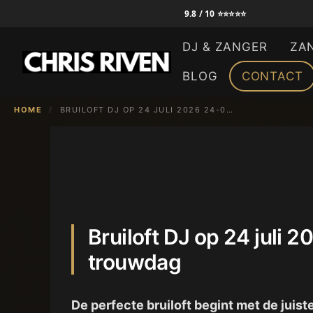
Ga
9.8 / 10 ⭐⭐⭐⭐⭐
naar
DJ & ZANGER
ZA
de
inhoud
BLOG
CONTACT
HOME
/
BRUILOFT DJ OP 24 JULI 2026 24-07-2026 | CHRIS RIVEN – ZINGENDE DJ VOOR JOUW TROUWDAG
Bruiloft DJ op 24 juli
trouwdag
De perfecte bruiloft begint met de juis