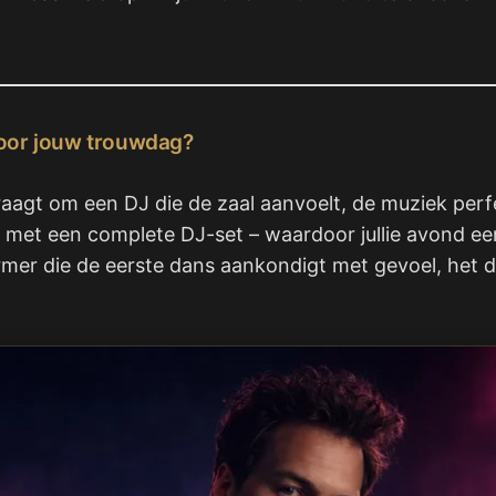
voor jouw trouwdag?
raagt om een DJ die de zaal aanvoelt, de muziek perfe
g met een complete DJ-set – waardoor jullie avond ee
er die de eerste dans aankondigt met gevoel, het din