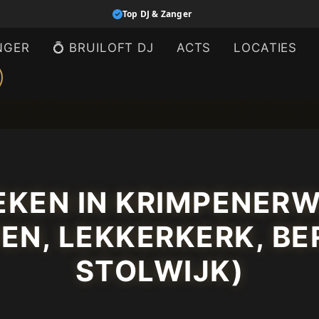
Top DJ & Zanger
NGER
💍 BRUILOFT DJ
ACTS
LOCATIES
KEN IN KRIMPENERW
N, LEKKERKERK, B
STOLWIJK)