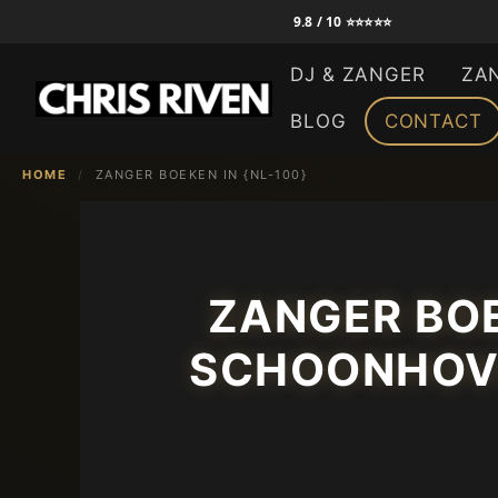
Ga
9.8 / 10 ⭐⭐⭐⭐⭐
naar
DJ & ZANGER
ZA
de
inhoud
BLOG
CONTACT
HOME
/
ZANGER BOEKEN IN {NL-100}
ZANGER BOE
SCHOONHOVE