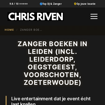
Ga
9.8 / 10 ⭐⭐⭐⭐⭐
Top DJ & Zanger
Op jouw locatie
naar
M
de
inhoud
HOME
/
ZANGER BOEKEN IN {NL-100}
ZANGER BOEKEN IN
LEIDEN (INCL.
LEIDERDORP,
OEGSTGEEST,
VOORSCHOTEN,
ZOETERWOUDE)
Live entertainment dat je event écht
laat knallen