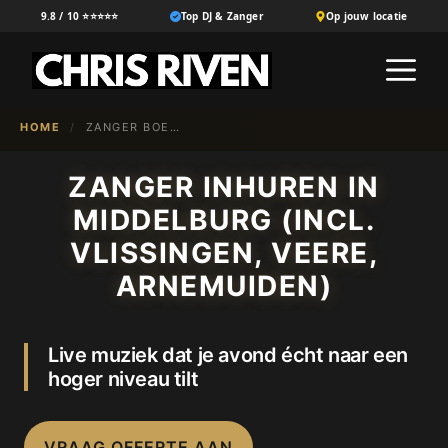
Ga
9.8 / 10 ⭐⭐⭐⭐⭐
Top DJ & Zanger
Op jouw locatie
naar
M
de
inhoud
HOME
/
ZANGER BOEKEN IN {NL-100}
ZANGER INHUREN IN
MIDDELBURG (INCL.
VLISSINGEN, VEERE,
ARNEMUIDEN)
Live muziek dat je avond écht naar een
hoger niveau tilt
VRAAG OFFERTE AAN