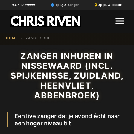
Ga
9.8 / 10 ⭐⭐⭐⭐⭐
Top DJ & Zanger
Op jouw locatie
naar
M
de
inhoud
HOME
/
ZANGER BOEKEN IN {NL-100}
ZANGER INHUREN IN
NISSEWAARD (INCL.
SPIJKENISSE, ZUIDLAND,
HEENVLIET,
ABBENBROEK)
Een live zanger dat je avond écht naar
een hoger niveau tilt