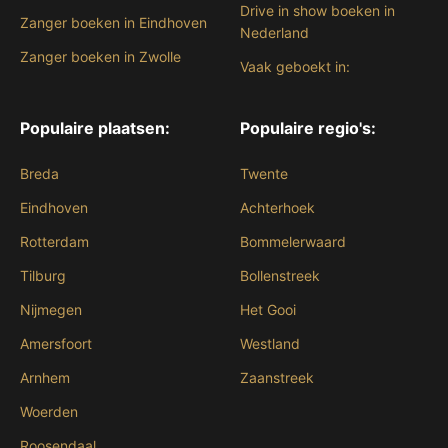
Drive in show boeken in
Zanger boeken in Eindhoven
Nederland
Zanger boeken in Zwolle
Vaak geboekt in:
Populaire plaatsen:
Populaire regio's:
Breda
Twente
Eindhoven
Achterhoek
Rotterdam
Bommelerwaard
Tilburg
Bollenstreek
Nijmegen
Het Gooi
Amersfoort
Westland
Arnhem
Zaanstreek
Woerden
Roosendaal