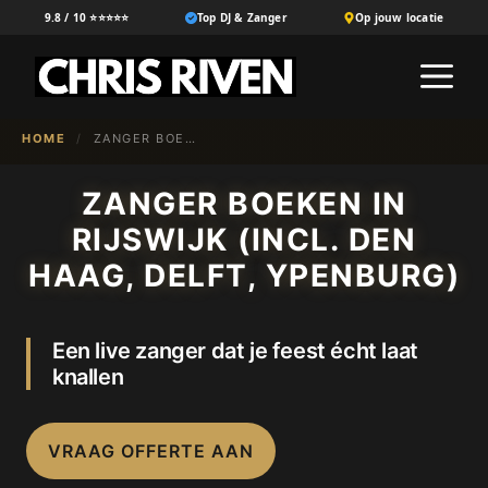
Ga
9.8 / 10 ⭐⭐⭐⭐⭐
Top DJ & Zanger
Op jouw locatie
naar
M
de
inhoud
HOME
/
ZANGER BOEKEN IN {NL-100}
ZANGER BOEKEN IN
RIJSWIJK (INCL. DEN
HAAG, DELFT, YPENBURG)
Een live zanger dat je feest écht laat
knallen
VRAAG OFFERTE AAN