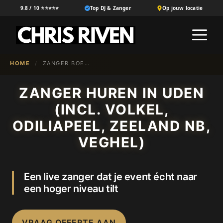
Ga
9.8 / 10 ⭐⭐⭐⭐⭐
Top DJ & Zanger
Op jouw locatie
naar
M
de
inhoud
HOME
/
ZANGER BOEKEN IN {NL-100}
ZANGER HUREN IN UDEN
(INCL. VOLKEL,
ODILIAPEEL, ZEELAND NB,
VEGHEL)
Een live zanger dat je event écht naar
een hoger niveau tilt
VRAAG OFFERTE AAN