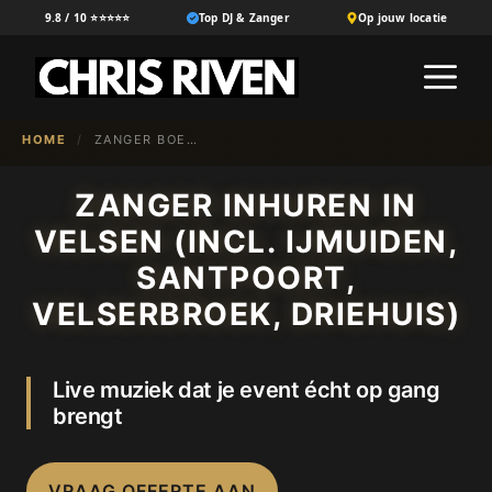
Ga
9.8 / 10 ⭐⭐⭐⭐⭐
Top DJ & Zanger
Op jouw locatie
naar
M
de
inhoud
HOME
/
ZANGER BOEKEN IN {NL-100}
ZANGER INHUREN IN
VELSEN (INCL. IJMUIDEN,
SANTPOORT,
VELSERBROEK, DRIEHUIS)
Live muziek dat je event écht op gang
brengt
VRAAG OFFERTE AAN