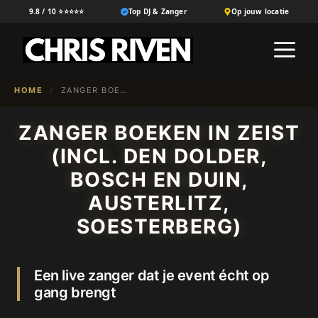
Ga
9.8 / 10 ⭐⭐⭐⭐⭐
Top DJ & Zanger
Op jouw locatie
naar
M
de
inhoud
HOME
/
ZANGER BOEKEN IN {NL-100}
ZANGER BOEKEN IN ZEIST
(INCL. DEN DOLDER,
BOSCH EN DUIN,
AUSTERLITZ,
SOESTERBERG)
Een live zanger dat je event écht op
gang brengt