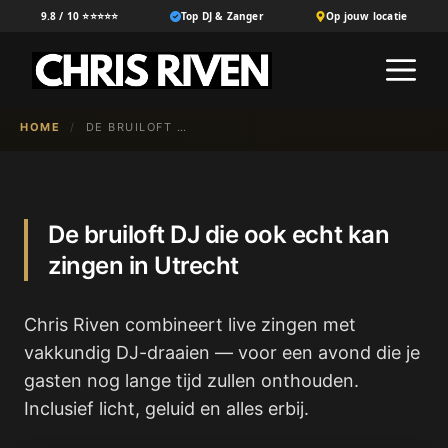
Ga
9.8 / 10 ⭐⭐⭐⭐⭐
Top DJ & Zanger
Op jouw locatie
naar
M
de
inhoud
HOME
/
DE BRUILOFT DJ DIE OOK ECHT KAN ZINGEN IN UTRECHT
De bruiloft DJ die ook echt kan
zingen in Utrecht
Chris Riven combineert live zingen met
vakkundig DJ-draaien — voor een avond die je
gasten nog lange tijd zullen onthouden.
Inclusief licht, geluid en alles erbij.