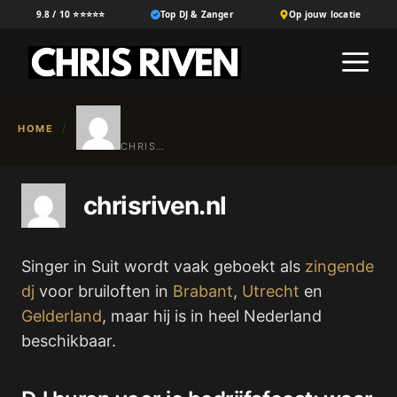
Ga
9.8 / 10 ⭐⭐⭐⭐⭐
Top DJ & Zanger
Op jouw locatie
naar
M
de
inhoud
HOME
/
CHRISRIVEN.NL
chrisriven.nl
Singer in Suit wordt vaak geboekt als
zingende
dj
voor bruiloften in
Brabant
,
Utrecht
en
Gelderland
, maar hij is in heel Nederland
beschikbaar.