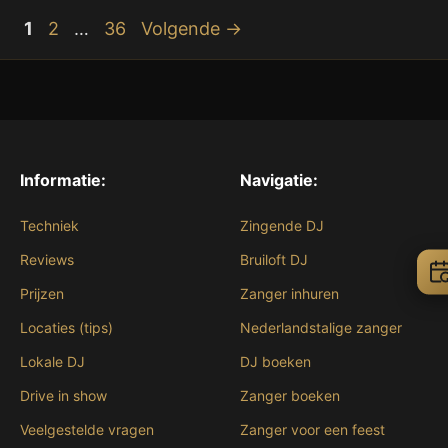
Pagina
Pagina
Pagina
1
2
…
36
Volgende
→
Informatie:
Navigatie:
Techniek
Zingende DJ
Reviews
Bruiloft DJ
Prijzen
Zanger inhuren
Locaties (tips)
Nederlandstalige zanger
Lokale DJ
DJ boeken
Drive in show
Zanger boeken
Veelgestelde vragen
Zanger voor een feest