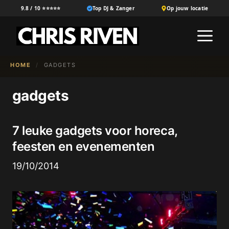
Ga
9.8 / 10 ⭐⭐⭐⭐⭐
Top DJ & Zanger
Op jouw locatie
naar
M
de
inhoud
HOME
/
GADGETS
gadgets
7 leuke gadgets voor horeca,
feesten en evenementen
19/10/2014