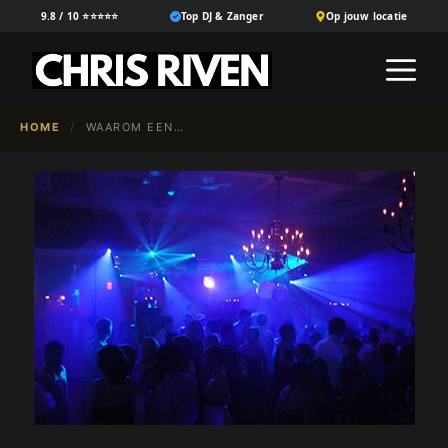
Ga
9.8 / 10 ⭐⭐⭐⭐⭐
Top DJ & Zanger
Op jouw locatie
naar
M
de
inhoud
HOME
/
WAAROM EEN DJ MET GOEDE REMIXEN JOUW BRUILOFT ONVERGETELIJK MAAKT