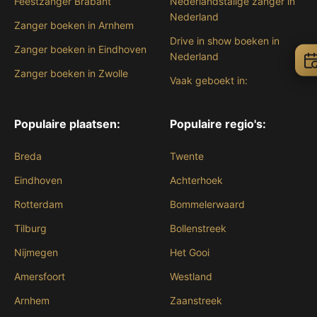
Feestzanger Brabant
Nederlandstalige zanger in
Nederland
Zanger boeken in Arnhem
Drive in show boeken in
Zanger boeken in Eindhoven
Nederland
Zanger boeken in Zwolle
Vaak geboekt in:
Populaire plaatsen:
Populaire regio's:
Breda
Twente
Eindhoven
Achterhoek
Rotterdam
Bommelerwaard
Tilburg
Bollenstreek
Nijmegen
Het Gooi
Amersfoort
Westland
Arnhem
Zaanstreek