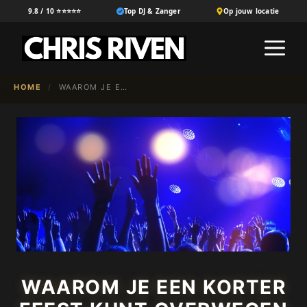
Ga
9.8 / 10 ⭐⭐⭐⭐⭐
Top DJ & Zanger
Op jouw locatie
naar
M
de
inhoud
HOME
/
WAAROM JE EEN KORTER FEEST KUNT OVERWEGEN
WAAROM JE EEN KORTER