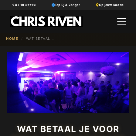
Ga
9.8 / 10 ⭐⭐⭐⭐⭐
Top DJ & Zanger
Op jouw locatie
naar
M
de
inhoud
HOME
/
WAT BETAAL JE VOOR EEN DJ OP JE FEEST? EN WAAR ZITTEN DE PRIJSVERSCHILLEN IN?
WAT BETAAL JE VOOR