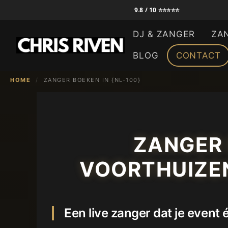
Ga
9.8 / 10 ⭐⭐⭐⭐⭐
naar
DJ & ZANGER
ZA
de
inhoud
BLOG
CONTACT
HOME
/
ZANGER BOEKEN IN {NL-100}
ZANGER 
VOORTHUIZEN
Een live zanger dat je event