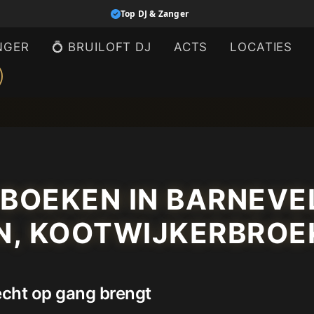
Top DJ & Zanger
NGER
💍 BRUILOFT DJ
ACTS
LOCATIES
BOEKEN IN BARNEVEL
, KOOTWIJKERBROE
 écht op gang brengt