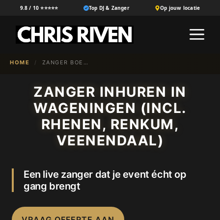
Ga
9.8 / 10 ⭐⭐⭐⭐⭐
Top DJ & Zanger
Op jouw locatie
naar
M
de
inhoud
HOME
/
ZANGER BOEKEN IN {NL-100}
ZANGER INHUREN IN
WAGENINGEN (INCL.
RHENEN, RENKUM,
VEENENDAAL)
Een live zanger dat je event écht op
gang brengt
VRAAG OFFERTE AAN