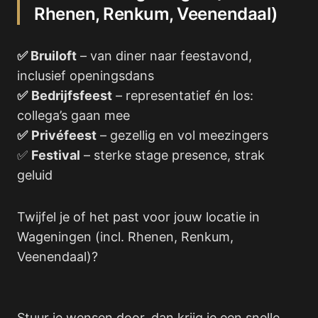
Rhenen, Renkum, Veenendaal)
✅ Bruiloft
– van diner naar feestavond,
inclusief openingsdans
✅
Bedrijfsfeest
– representatief én los:
collega’s gaan mee
✅
Privéfeest
– gezellig en vol meezingers
✅
Festival
– sterke stage presence, strak
geluid
Twijfel je of het past voor jouw locatie in
Wageningen (incl. Rhenen, Renkum,
Veenendaal)?
Stuur je wensen door, dan krijg je een snelle