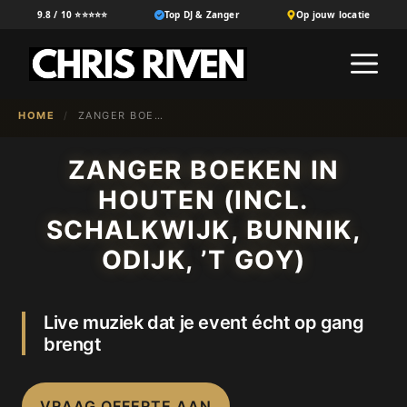
Ga
9.8 / 10 ⭐⭐⭐⭐⭐
Top DJ & Zanger
Op jouw locatie
naar
M
de
inhoud
HOME
/
ZANGER BOEKEN IN {NL-100}
ZANGER BOEKEN IN
HOUTEN (INCL.
SCHALKWIJK, BUNNIK,
ODIJK, ’T GOY)
Live muziek dat je event écht op gang
brengt
VRAAG OFFERTE AAN