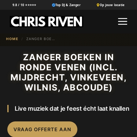
Ga
9.8 / 10 ⭐⭐⭐⭐⭐
Top DJ & Zanger
Op jouw locatie
naar
M
de
inhoud
HOME
/
ZANGER BOEKEN IN {NL-100}
ZANGER BOEKEN IN
RONDE VENEN (INCL.
MIJDRECHT, VINKEVEEN,
WILNIS, ABCOUDE)
Live muziek dat je feest écht laat knallen
VRAAG OFFERTE AAN