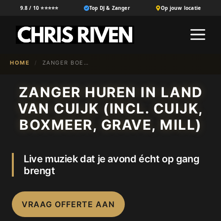
Ga
9.8 / 10 ⭐⭐⭐⭐⭐
Top DJ & Zanger
Op jouw locatie
naar
M
de
inhoud
HOME
/
ZANGER BOEKEN IN {NL-100}
ZANGER HUREN IN LAND
VAN CUIJK (INCL. CUIJK,
BOXMEER, GRAVE, MILL)
Live muziek dat je avond écht op gang
brengt
VRAAG OFFERTE AAN