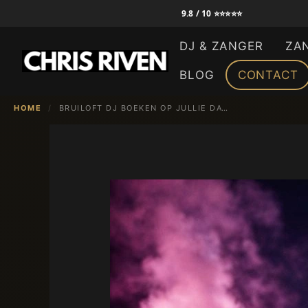
Ga
9.8 / 10 ⭐⭐⭐⭐⭐
naar
DJ & ZANGER
ZA
de
inhoud
BLOG
CONTACT
HOME
/
BRUILOFT DJ BOEKEN OP JULLIE DATUM IN 2027