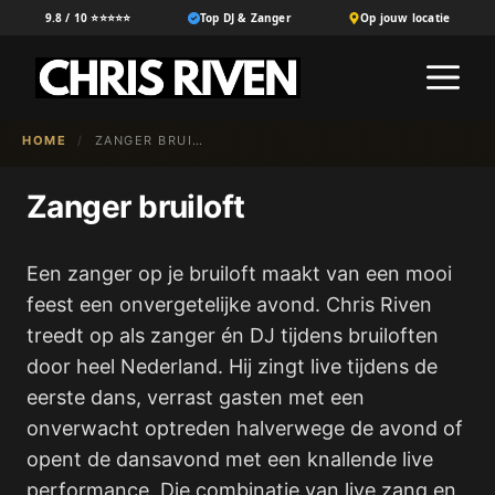
Ga
9.8 / 10 ⭐⭐⭐⭐⭐
Top DJ & Zanger
Op jouw locatie
naar
M
de
inhoud
HOME
/
ZANGER BRUILOFT
Zanger bruiloft
Een zanger op je bruiloft maakt van een mooi
feest een onvergetelijke avond. Chris Riven
treedt op als zanger én DJ tijdens bruiloften
door heel Nederland. Hij zingt live tijdens de
eerste dans, verrast gasten met een
onverwacht optreden halverwege de avond of
opent de dansavond met een knallende live
performance. Die combinatie van live zang en