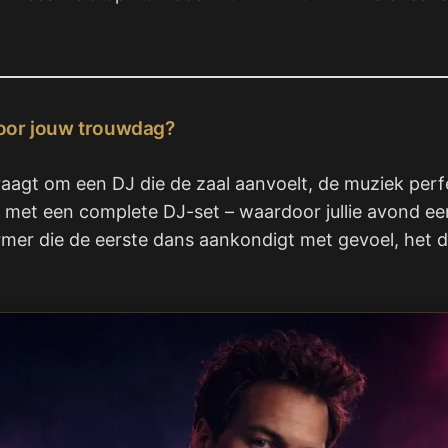
voor jouw trouwdag?
raagt om een DJ die de zaal aanvoelt, de muziek perfe
g met een complete DJ-set – waardoor jullie avond ee
er die de eerste dans aankondigt met gevoel, het din