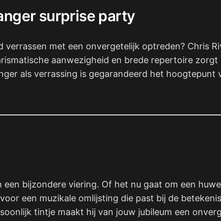
nger surprise party
and verrassen met een onvergetelijk optreden? Chris R
arismatische aanwezigheid en brede repertoire zorgt h
e zanger als verrassing is gegarandeerd het hoogtepu
m een bijzondere viering. Of het nu gaat om een huwel
 voor een muzikale omlijsting die past bij de beteke
nlijk tintje maakt hij van jouw jubileum een onverge