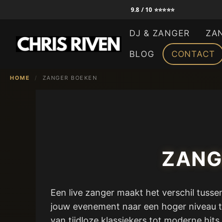
Ga
9.8 / 10 ⭐⭐⭐⭐⭐
naar
DJ & ZANGER
ZA
de
inhoud
BLOG
CONTACT
HOME
/
ZANGER BOEKEN
ZANG
Een live zanger maakt het verschil tusse
jouw evenement naar een hoger niveau ti
van tijdloze klassiekers tot moderne hits.