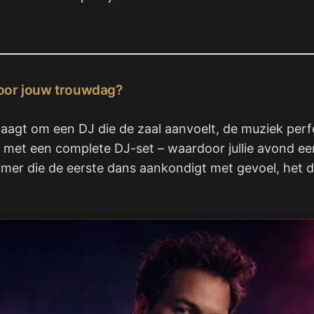
voor jouw trouwdag?
raagt om een DJ die de zaal aanvoelt, de muziek perfe
g met een complete DJ-set – waardoor jullie avond ee
er die de eerste dans aankondigt met gevoel, het din