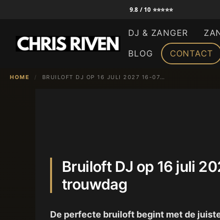
Ga
9.8 / 10 ⭐⭐⭐⭐⭐
naar
DJ & ZANGER
ZA
de
inhoud
BLOG
CONTACT
HOME
/
BRUILOFT DJ OP 16 JULI 2027 16-07-2027 | CHRIS RIVEN – ZINGENDE DJ VOOR JOUW TROUWDAG
Bruiloft DJ op 16 juli 
trouwdag
De perfecte bruiloft begint met de juis