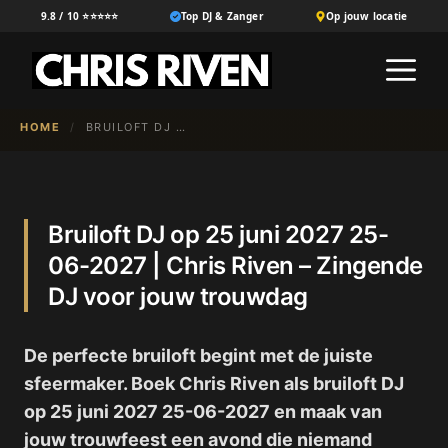
Ga
9.8 / 10 ⭐⭐⭐⭐⭐
Top DJ & Zanger
Op jouw locatie
naar
M
de
inhoud
HOME
/
BRUILOFT DJ OP 25 JUNI 2027 25-06-2027 | CHRIS RIVEN – ZINGENDE DJ VOOR JOUW TROUWDAG
Bruiloft DJ op 25 juni 2027 25-
06-2027 | Chris Riven – Zingende
DJ voor jouw trouwdag
De perfecte bruiloft begint met de juiste
sfeermaker. Boek Chris Riven als bruiloft DJ
op 25 juni 2027 25-06-2027 en maak van
jouw trouwfeest een avond die niemand