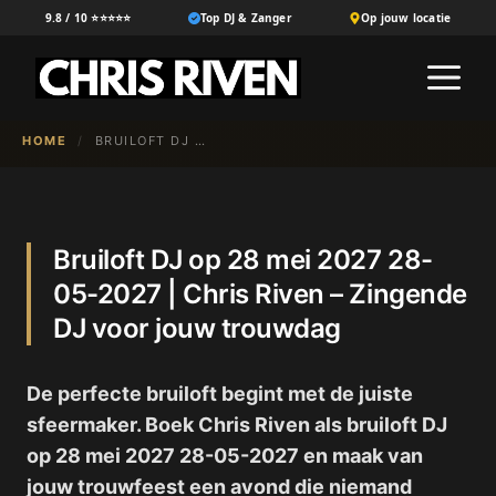
Ga
9.8 / 10 ⭐⭐⭐⭐⭐
Top DJ & Zanger
Op jouw locatie
naar
M
de
inhoud
HOME
/
BRUILOFT DJ OP 28 MEI 2027 28-05-2027 | CHRIS RIVEN – ZINGENDE DJ VOOR JOUW TROUWDAG
Bruiloft DJ op 28 mei 2027 28-
05-2027 | Chris Riven – Zingende
DJ voor jouw trouwdag
De perfecte bruiloft begint met de juiste
sfeermaker. Boek Chris Riven als bruiloft DJ
op 28 mei 2027 28-05-2027 en maak van
jouw trouwfeest een avond die niemand