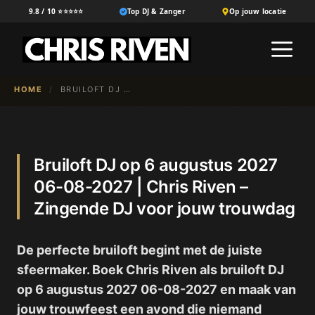
Ga
9.8 / 10 ⭐⭐⭐⭐⭐
Top DJ & Zanger
Op jouw locatie
naar
M
de
inhoud
HOME
/
BRUILOFT DJ OP 6 AUGUSTUS 2027 06-08-2027 | CHRIS RIVEN – ZINGENDE DJ VOOR JOUW TROUWDAG
Bruiloft DJ op 6 augustus 2027
06-08-2027 | Chris Riven –
Zingende DJ voor jouw trouwdag
De perfecte bruiloft begint met de juiste
sfeermaker. Boek Chris Riven als bruiloft DJ
op 6 augustus 2027 06-08-2027 en maak van
jouw trouwfeest een avond die niemand