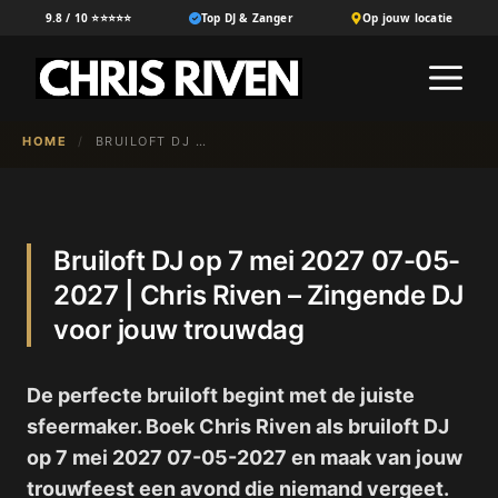
Ga
9.8 / 10 ⭐⭐⭐⭐⭐
Top DJ & Zanger
Op jouw locatie
naar
M
de
inhoud
HOME
/
BRUILOFT DJ OP 7 MEI 2027 07-05-2027 | CHRIS RIVEN – ZINGENDE DJ VOOR JOUW TROUWDAG
Bruiloft DJ op 7 mei 2027 07-05-
2027 | Chris Riven – Zingende DJ
voor jouw trouwdag
De perfecte bruiloft begint met de juiste
sfeermaker. Boek Chris Riven als bruiloft DJ
op 7 mei 2027 07-05-2027 en maak van jouw
trouwfeest een avond die niemand vergeet.