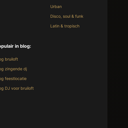
Urban
Disco, soul & funk
Latin & tropisch
pulair in blog:
og bruiloft
og zingende dj
og feestlocatie
og DJ voor bruiloft