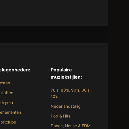
elegenheden:
Populaire
muziekstijlen:
esten
70's, 80's, 90's, 00's,
uiloften
10's
drijven
Nederlandstalig
venementen
Pop & Hits
ortclubs
Dance, House & EDM