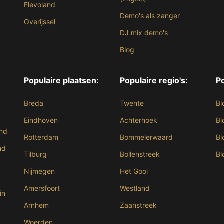
Flevoland
Demo's als zanger
Overijssel
t
DJ mix demo's
Blog
Populaire plaatsen:
Populaire regio's:
Po
Breda
Twente
Bl
Eindhoven
Achterhoek
Bl
and
Rotterdam
Bommelerwaard
Bl
nd
Tilburg
Bollenstreek
Bl
Nijmegen
Het Gooi
Amersfoort
Westland
in
Arnhem
Zaanstreek
Woerden