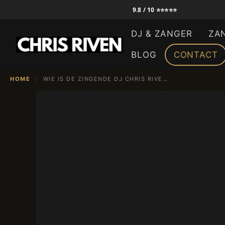
Ga
9.8 / 10 ⭐⭐⭐⭐⭐
naar
DJ & ZANGER
ZA
de
inhoud
BLOG
CONTACT
HOME
/
WIE IS DE ZINGENDE DJ CHRIS RIVEN?