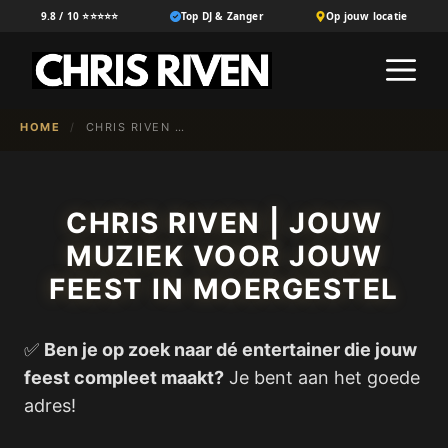
Ga
9.8 / 10 ⭐⭐⭐⭐⭐
Top DJ & Zanger
Op jouw locatie
naar
M
de
inhoud
HOME
/
CHRIS RIVEN | JOUW MUZIEK VOOR JOUW FEEST IN MOERGESTEL
CHRIS RIVEN | JOUW
MUZIEK VOOR JOUW
FEEST IN MOERGESTEL
✅
Ben je op zoek naar dé entertainer die jouw
feest compleet maakt?
Je bent aan het goede
adres!