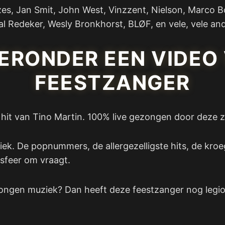
zes, Jan Smit, John West, Vinzzent, Nielson, Marco 
al Redeker, Wesly Bronkhorst, BLØF, en vele, vele an
IERONDER EEN VIDEO
FEESTZANGER
een hit van Tino Martin. 100% live gezongen door deze 
uziek. De popnummers, de allergezelligste hits, de 
sfeer om vraagt.
zongen muziek? Dan heeft deze feestzanger nog legi