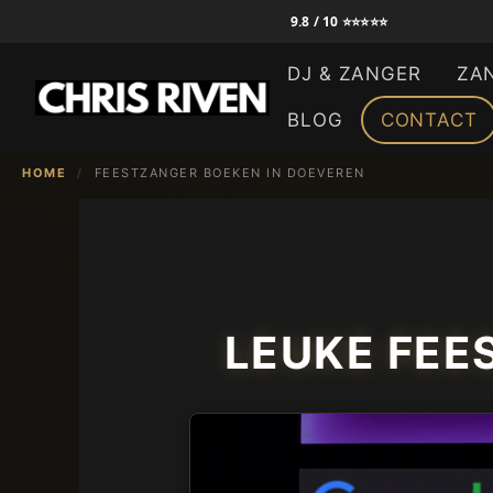
Ga
9.8 / 10 ⭐⭐⭐⭐⭐
naar
DJ & ZANGER
ZA
de
inhoud
BLOG
CONTACT
HOME
/
FEESTZANGER BOEKEN IN DOEVEREN
LEUKE FEE