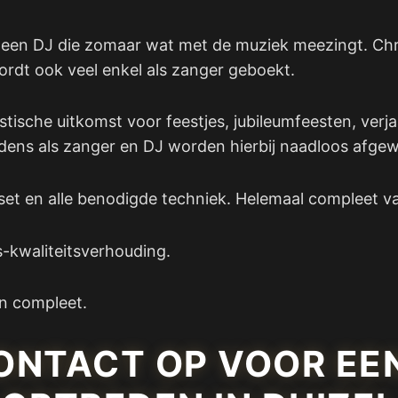
t een DJ die zomaar wat met de muziek meezingt. Chri
ordt ook veel enkel als zanger geboekt.
tische uitkomst voor feestjes, jubileumfeesten, verja
ens als zanger en DJ worden hierbij naadloos afgew
dsset en alle benodigde techniek. Helemaal compleet v
s-kwaliteitsverhouding.
n compleet.
ONTACT OP VOOR EE