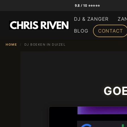
Ga
9.8 / 10 ⭐⭐⭐⭐⭐
naar
DJ & ZANGER
ZA
de
inhoud
BLOG
CONTACT
HOME
/
DJ BOEKEN IN DUIZEL
GOE