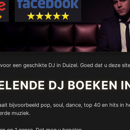
s voor een geschikte DJ in Duizel. Goed dat u deze si
LENDE DJ BOEKEN I
draait bijvoorbeeld pop, soul, dance, top 40 en hits i
eerde muziek.
hten op 1 genre. Dat mag u bepalen.