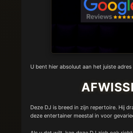
U bent hier absoluut aan het juiste adre
AFWISSE
Deze DJ is breed in zijn repertoire. Hij 
deze entertainer meestal in voor gevari
Als u dat wilt, kan deze DJ zich ook ric